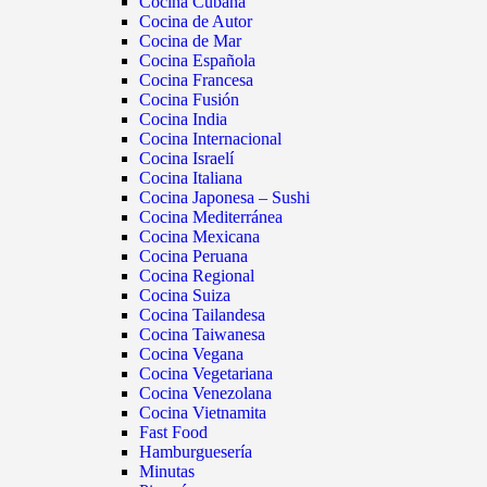
Cocina Cubana
Cocina de Autor
Cocina de Mar
Cocina Española
Cocina Francesa
Cocina Fusión
Cocina India
Cocina Internacional
Cocina Israelí
Cocina Italiana
Cocina Japonesa – Sushi
Cocina Mediterránea
Cocina Mexicana
Cocina Peruana
Cocina Regional
Cocina Suiza
Cocina Tailandesa
Cocina Taiwanesa
Cocina Vegana
Cocina Vegetariana
Cocina Venezolana
Cocina Vietnamita
Fast Food
Hamburguesería
Minutas