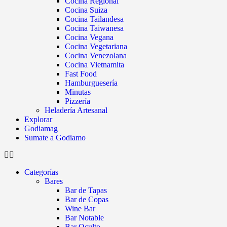
Cocina Regional
Cocina Suiza
Cocina Tailandesa
Cocina Taiwanesa
Cocina Vegana
Cocina Vegetariana
Cocina Venezolana
Cocina Vietnamita
Fast Food
Hamburguesería
Minutas
Pizzería
Heladería Artesanal
Explorar
Godiamag
Sumate a Godiamo
Categorías
Bares
Bar de Tapas
Bar de Copas
Wine Bar
Bar Notable
Bar Oculto