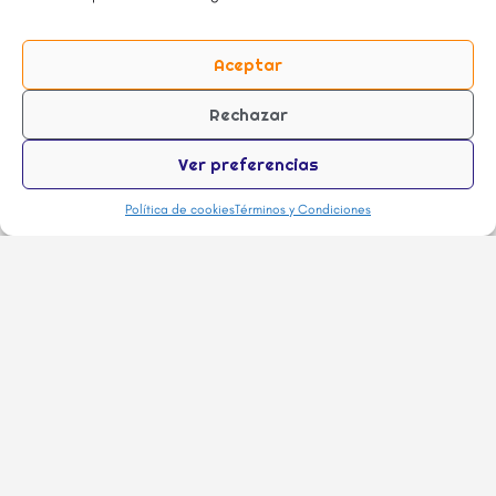
Aceptar
Rechazar
Ver preferencias
Política de cookies
Términos y Condiciones
Haz click SOLO si te interesa recibir todas
las noticias, descuentos y chusmeríos del
mundo foodie.
Quiero estar actualizado!
¡SUMATE AL UNIVERSO GODIAMO!