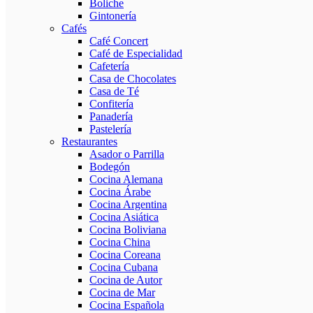
Boliche
Gintonería
Cafés
Café Concert
Café de Especialidad
Cafetería
Casa de Chocolates
Casa de Té
Confitería
Panadería
Pastelería
Restaurantes
Asador o Parrilla
Bodegón
Cocina Alemana
Cocina Árabe
Cocina Argentina
Cocina Asiática
Cocina Boliviana
Cocina China
Cocina Coreana
Cocina Cubana
Cocina de Autor
Cocina de Mar
Cocina Española