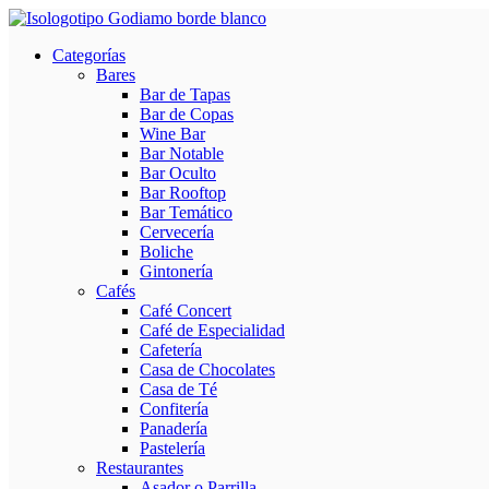
Categorías
Bares
Bar de Tapas
Bar de Copas
Wine Bar
Bar Notable
Bar Oculto
Bar Rooftop
Bar Temático
Cervecería
Boliche
Gintonería
Cafés
Café Concert
Café de Especialidad
Cafetería
Casa de Chocolates
Casa de Té
Confitería
Panadería
Pastelería
Restaurantes
Asador o Parrilla