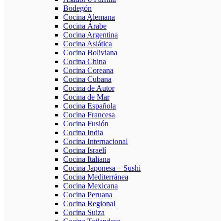
Bodegón
Cocina Alemana
Cocina Árabe
Cocina Argentina
Cocina Asiática
Cocina Boliviana
Cocina China
Cocina Coreana
Cocina Cubana
Cocina de Autor
Cocina de Mar
Cocina Española
Cocina Francesa
Cocina Fusión
Cocina India
Cocina Internacional
Cocina Israelí
Cocina Italiana
Cocina Japonesa – Sushi
Cocina Mediterránea
Cocina Mexicana
Cocina Peruana
Cocina Regional
Cocina Suiza