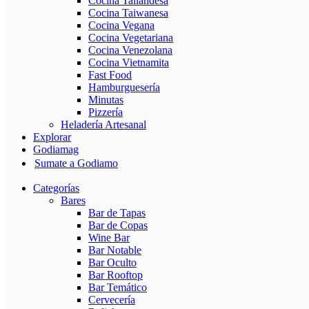
Cocina Tailandesa
Cocina Taiwanesa
Cocina Vegana
Cocina Vegetariana
Cocina Venezolana
Cocina Vietnamita
Fast Food
Hamburguesería
Minutas
Pizzería
Heladería Artesanal
Explorar
Godiamag
Sumate a Godiamo
Categorías
Bares
Bar de Tapas
Bar de Copas
Wine Bar
Bar Notable
Bar Oculto
Bar Rooftop
Bar Temático
Cervecería