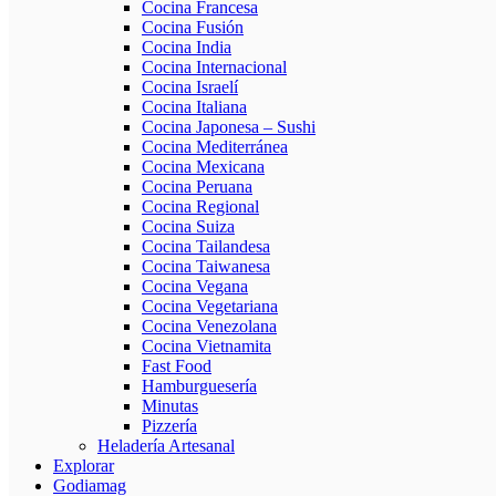
Cocina Francesa
Cocina Fusión
Cocina India
Cocina Internacional
Cocina Israelí
Cocina Italiana
Cocina Japonesa – Sushi
Cocina Mediterránea
Cocina Mexicana
Cocina Peruana
Cocina Regional
Cocina Suiza
Cocina Tailandesa
Cocina Taiwanesa
Cocina Vegana
Cocina Vegetariana
Cocina Venezolana
Cocina Vietnamita
Fast Food
Hamburguesería
Minutas
Pizzería
Heladería Artesanal
Explorar
Godiamag