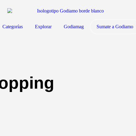
Categorías
Explorar
Godiamag
Sumate a Godiamo
hopping