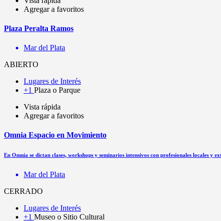
Vista rápida
Agregar a favoritos
Plaza Peralta Ramos
Mar del Plata
ABIERTO
Lugares de Interés
+1
Plaza o Parque
Vista rápida
Agregar a favoritos
Omnia Espacio en Movimiento
En Omnia se dictan clases, workshops y seminarios intensivos con profesionales locales y e
Mar del Plata
CERRADO
Lugares de Interés
+1
Museo o Sitio Cultural