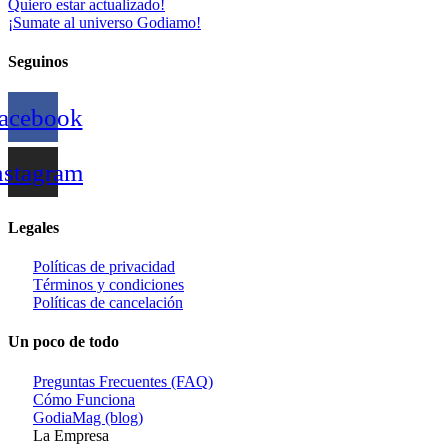
Quiero estar actualizado!
¡Sumate al universo Godiamo!
Seguinos
acebook
nstagram
Legales
Políticas de privacidad
Términos y condiciones
Políticas de cancelación
Un poco de todo
Preguntas Frecuentes (FAQ)
Cómo Funciona
GodiaMag (blog)
La Empresa