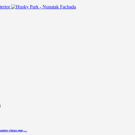
n
antes vistas que,…