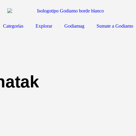
Categorías
Explorar
Godiamag
Sumate a Godiamo
natak