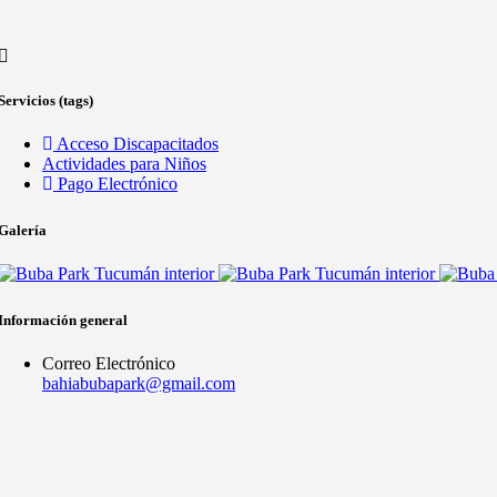
Servicios (tags)
Acceso Discapacitados
Actividades para Niños
Pago Electrónico
Galería
Información general
Correo Electrónico
bahiabubapark@gmail.com