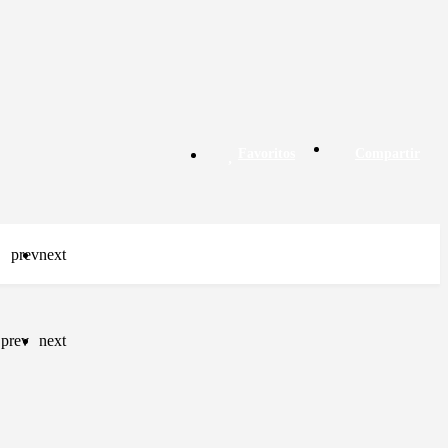
Favoritos
Compartir
prev
next
prev
next