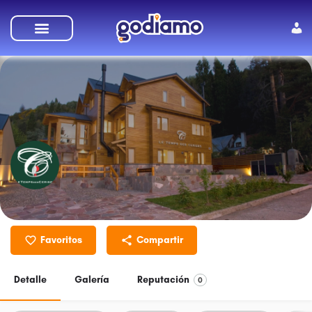
Le Temps Des Cerises
Favoritos
Compartir
Detalle
Galería
Reputación
0