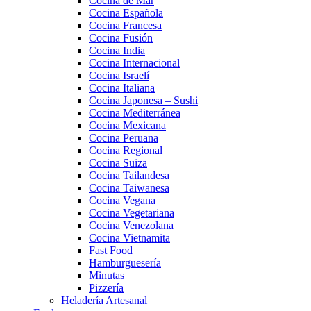
Cocina de Mar
Cocina Española
Cocina Francesa
Cocina Fusión
Cocina India
Cocina Internacional
Cocina Israelí
Cocina Italiana
Cocina Japonesa – Sushi
Cocina Mediterránea
Cocina Mexicana
Cocina Peruana
Cocina Regional
Cocina Suiza
Cocina Tailandesa
Cocina Taiwanesa
Cocina Vegana
Cocina Vegetariana
Cocina Venezolana
Cocina Vietnamita
Fast Food
Hamburguesería
Minutas
Pizzería
Heladería Artesanal