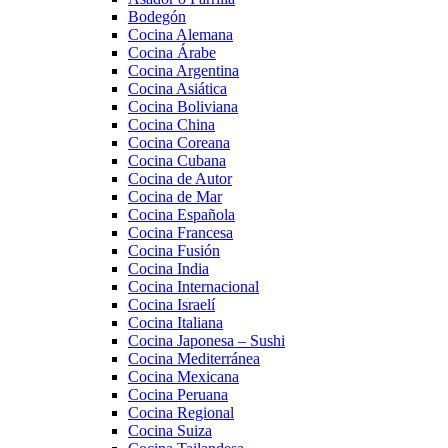
Bodegón
Cocina Alemana
Cocina Árabe
Cocina Argentina
Cocina Asiática
Cocina Boliviana
Cocina China
Cocina Coreana
Cocina Cubana
Cocina de Autor
Cocina de Mar
Cocina Española
Cocina Francesa
Cocina Fusión
Cocina India
Cocina Internacional
Cocina Israelí
Cocina Italiana
Cocina Japonesa – Sushi
Cocina Mediterránea
Cocina Mexicana
Cocina Peruana
Cocina Regional
Cocina Suiza