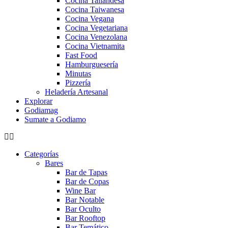
Cocina Tailandesa
Cocina Taiwanesa
Cocina Vegana
Cocina Vegetariana
Cocina Venezolana
Cocina Vietnamita
Fast Food
Hamburguesería
Minutas
Pizzería
Heladería Artesanal
Explorar
Godiamag
Sumate a Godiamo
Categorías
Bares
Bar de Tapas
Bar de Copas
Wine Bar
Bar Notable
Bar Oculto
Bar Rooftop
Bar Temático