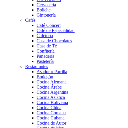
Cervecería
Boliche
Gintonería
Cafés
Café Concert
Café de Especialidad
Cafetería
Casa de Chocolates
Casa de Té
Confitería
Panadería
Pastelería
Restaurantes
Asador o Parrilla
Bodegón
Cocina Alemana
Cocina Árabe
Cocina Argentina
Cocina Asiática
Cocina Boliviana
Cocina China
Cocina Coreana
Cocina Cubana
Cocina de Autor