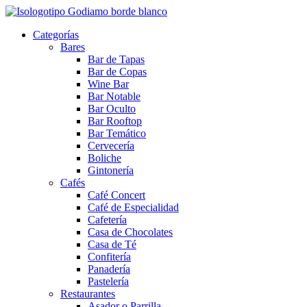
Categorías
Bares
Bar de Tapas
Bar de Copas
Wine Bar
Bar Notable
Bar Oculto
Bar Rooftop
Bar Temático
Cervecería
Boliche
Gintonería
Cafés
Café Concert
Café de Especialidad
Cafetería
Casa de Chocolates
Casa de Té
Confitería
Panadería
Pastelería
Restaurantes
Asador o Parrilla