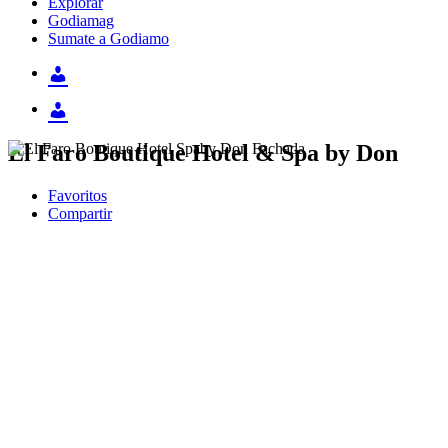
Explorar
Godiamag
Sumate a Godiamo
El Faro Boutique Hotel & Spa by Don
Favoritos
Compartir