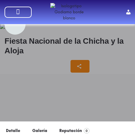
SUMATE A GODIAMO
Fiesta Nacional de la Chicha y la
Aloja
10/03/2024 - 12/03/2024
Detalle
Galería
Reputación
0