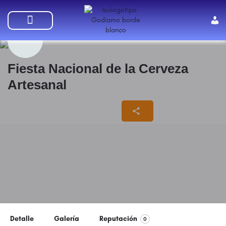
SUMATE A GODIAMO
Fiesta Nacional de la Cerveza
Artesanal
20/02/2024 - 25/02/2024
Detalle
Galería
Reputación
0