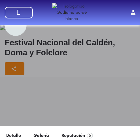
SUMATE A GODIAMO
Festival Nacional del Caldén,
Doma y Folclore
Detalle
Galería
Reputación
0