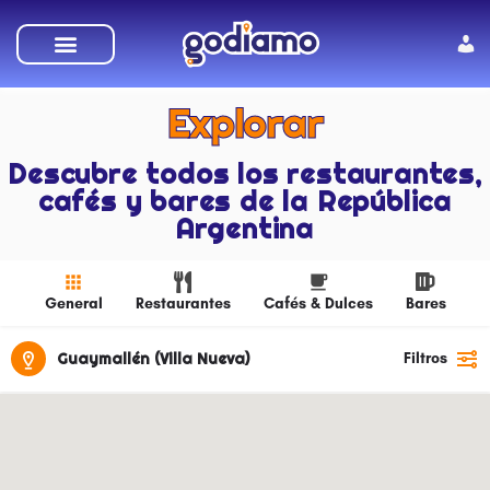
SUMATE A GODIAMO
Explorar
Descubre todos los restaurantes,
cafés y bares de la República
Argentina
General
Restaurantes
Cafés & Dulces
Bares
Guaymallén (Villa Nueva)
Filtros