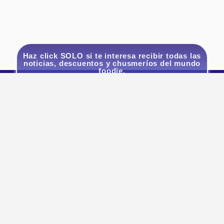
Haz click SOLO si te interesa recibir todas las
noticias, descuentos y chusmeríos del mundo
foodie.
Quiero estar actualizado!
¡SUMATE AL UNIVERSO GODIAMO!
Seguinos
Legales
Un poco
Contactate
de todo
Políticas
Contacto
Preguntas
de
hola@god
Frecuentes
privacidad