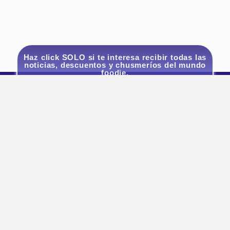
Haz click SOLO si te interesa recibir todas las
noticias, descuentos y chusmeríos del mundo
foodie.
Quiero estar actualizado!
¡SUMATE AL UNIVERSO GODIAMO!
Seguinos
Legales
Un poco
Contactate
de todo
Políticas
Contacto
Preguntas
de
hola@god
Frecuentes
privacidad