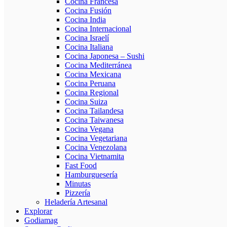
Cocina Francesa
Cocina Fusión
Cocina India
Cocina Internacional
Cocina Israelí
Cocina Italiana
Cocina Japonesa – Sushi
Cocina Mediterránea
Cocina Mexicana
Cocina Peruana
Cocina Regional
Cocina Suiza
Cocina Tailandesa
Cocina Taiwanesa
Cocina Vegana
Cocina Vegetariana
Cocina Venezolana
Cocina Vietnamita
Fast Food
Hamburguesería
Minutas
Pizzería
Heladería Artesanal
Explorar
Godiamag