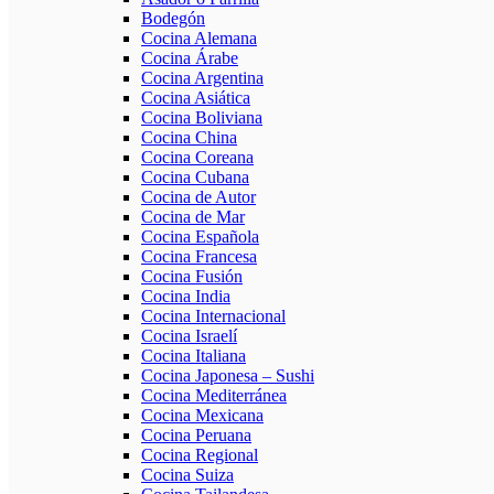
Bodegón
Cocina Alemana
Cocina Árabe
Cocina Argentina
Cocina Asiática
Cocina Boliviana
Cocina China
Cocina Coreana
Cocina Cubana
Cocina de Autor
Cocina de Mar
Cocina Española
Cocina Francesa
Cocina Fusión
Cocina India
Cocina Internacional
Cocina Israelí
Cocina Italiana
Cocina Japonesa – Sushi
Cocina Mediterránea
Cocina Mexicana
Cocina Peruana
Cocina Regional
Cocina Suiza