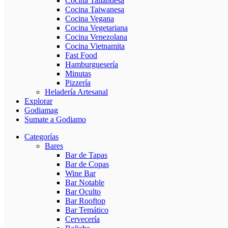
Cocina Tailandesa
Cocina Taiwanesa
Cocina Vegana
Cocina Vegetariana
Cocina Venezolana
Cocina Vietnamita
Fast Food
Hamburguesería
Minutas
Pizzería
Heladería Artesanal
Explorar
Godiamag
Sumate a Godiamo
Categorías
Bares
Bar de Tapas
Bar de Copas
Wine Bar
Bar Notable
Bar Oculto
Bar Rooftop
Bar Temático
Cervecería