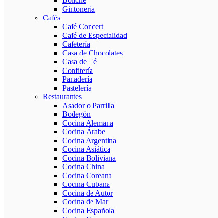
Boliche
Gintonería
Cafés
Café Concert
Café de Especialidad
Cafetería
Casa de Chocolates
Casa de Té
Confitería
Panadería
Pastelería
Restaurantes
Asador o Parrilla
Bodegón
Cocina Alemana
Cocina Árabe
Cocina Argentina
Cocina Asiática
Cocina Boliviana
Cocina China
Cocina Coreana
Cocina Cubana
Cocina de Autor
Cocina de Mar
Cocina Española