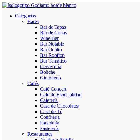
Categorías
Bares
Bar de Tapas
Bar de Copas
Wine Bar
Bar Notable
Bar Oculto
Bar Rooftop
Bar Temático
Cervecería
Boliche
Gintonería
Cafés
Café Concert
Café de Especialidad
Cafetería
Casa de Chocolates
Casa de Té
Confitería
Panadería
Pastelería
Restaurantes
Asador o Parrilla